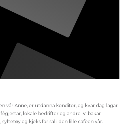
ren vår Anne, er utdanna konditor, og kvar dag lagar
cafègjestar, lokale bedrifter og andre. Vi bakar
yltetøy og kjeks for sal i den lille cafèen vår.