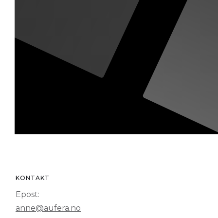
KONTAKT
Epost:
anne@aufera.no