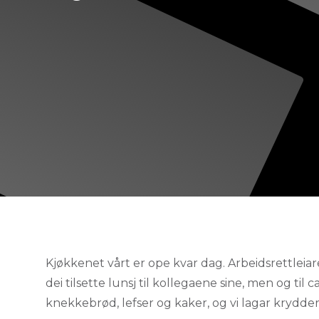
Kjøkkenet vårt er ope kvar dag. Arbeidsrettleia
dei tilsette lunsj til kollegaene sine, men og til 
knekkebrød, lefser og kaker, og vi lagar krydder, s